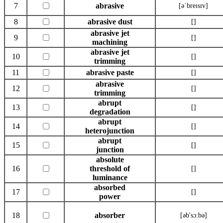
7
abrasive
[əˈbreɪsɪv]
8
abrasive dust
[]
abrasive jet
9
[]
machining
abrasive jet
10
[]
trimming
11
abrasive paste
[]
abrasive
12
[]
trimming
abrupt
13
[]
degradation
abrupt
14
[]
heterojunction
abrupt
15
[]
junction
absolute
16
threshold of
[]
luminance
absorbed
17
[]
power
18
absorber
[əb'sɔ:bə]