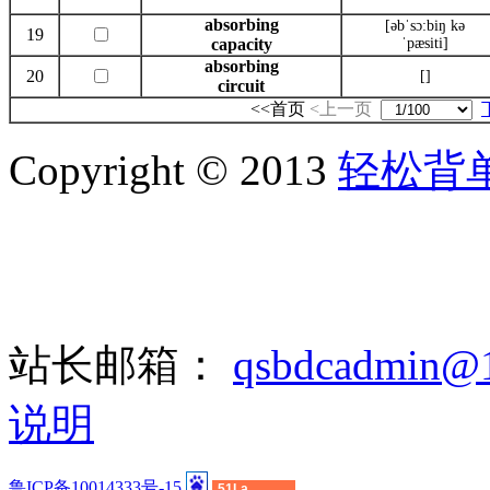
absorbing
[əbˈsɔ:biŋ kə
19
capacity
ˈpæsiti]
absorbing
20
[]
circuit
<<首页
<上一页
Copyright © 2013
轻松背
站长邮箱：
qsbdcadmin@
说明
鲁ICP备10014333号-15
51La