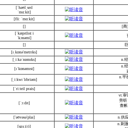
[ˈhəʊlˌseɪl
ˈmɑ:kit]
[fli: ˈmɑ:kit]
[]
[商
[ˈkæpɪtlɪst i
ˈkɔnəmi]
[]
[ɪˌkɒnə'metrɪks]
[ˌi:kəˈnɒmɪks]
n
n
[ɪˈkɒnəmɪst]
n.
[ˌi:kwɪˈlɪbriəm]
[ˈri:teil prais]
vt
旁听
[ˈɔ:dɪt]
查帐
['əʊvəsə'plaɪ]
n.供
n.刺
[spɜ:(r)]