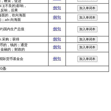
励，鞭策，促进
常pl.](不良的)影响，
例句
反响，后果
j.海面的，吹向海面
例句
的；adv.向海面
例句
DP)国内生产总值
例句
n.采购；获得
.货币的，钱的；通货
例句
；金融的；财政的
例句
. 国际货币基金会
20条