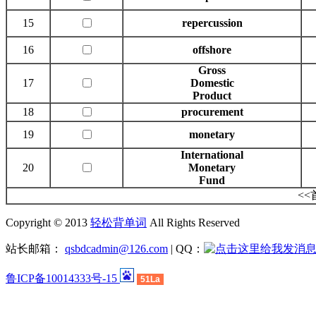
15
repercussion
16
offshore
Gross
17
Domestic
Product
18
procurement
19
monetary
International
20
Monetary
Fund
<
Copyright © 2013
轻松背单词
All Rights Reserved
站长邮箱：
qsbdcadmin@126.com
| QQ：
鲁ICP备10014333号-15
51La