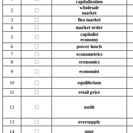
capitalization
wholesale
2
market
3
flea market
4
market order
capitalist
5
economy
6
power lunch
7
econometrics
8
economics
9
economist
10
equilibrium
11
retail price
12
audit
13
oversupply
14
spur