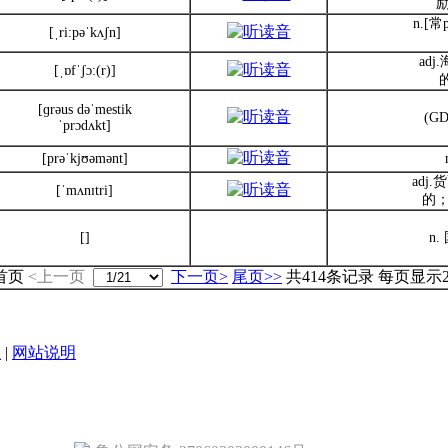
n.[
[ˌri:pəˈkʌʃn]
ad
[ˌɒfˈʃɔ:(r)]
[ɡrəus dəˈmestik
(G
ˈprɔdʌkt]
[prəˈkjʊəmənt]
adj
[ˈmʌnɪtri]
的
[]
n
<首页
<上一页
下一页>
尾页>>
共414条记录 每页显示
|
网站说明