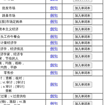
例句
批发市场
例句
跳蚤市场
例句
][股]市场定购单
例句
资本主义经济
例句
巨头工作午餐会
例句
计量经济学
例句
.经济学，经济情况
.经济学家，经济专
例句
家，节俭的人
平衡，均衡，相称，
例句
均势，平静
例句
零售价
.审计；查帐；核对；
；vi.审计；[审计]
例句
；n.审计；[审计]
查帐
例句
应过量；v.过度供给
激(物)，激励；vt.激
例句