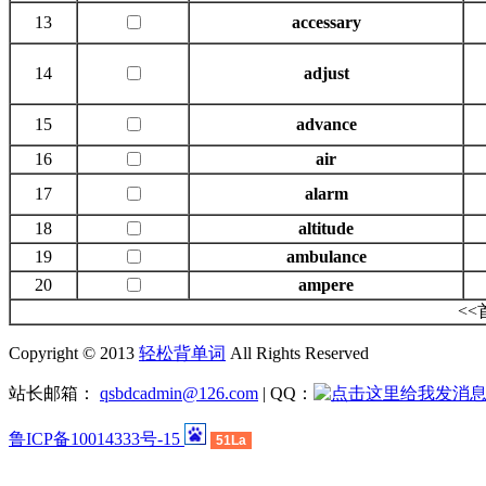
13
accessary
14
adjust
15
advance
16
air
17
alarm
18
altitude
19
ambulance
20
ampere
<
Copyright © 2013
轻松背单词
All Rights Reserved
站长邮箱：
qsbdcadmin@126.com
| QQ：
鲁ICP备10014333号-15
51La