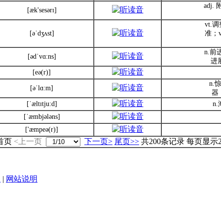
adj
[æk'sesərɪ]
vt
[əˈdʒʌst]
准；
n.前
[ədˈvɑ:ns]
进展
[eə(r)]
n
[əˈlɑ:m]
器
[ˈæltɪtju:d]
n
[ˈæmbjələns]
['æmpeə(r)]
<首页
<上一页
下一页>
尾页>>
共200条记录 每页显示
|
网站说明