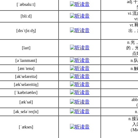
adj
[ˈæbsəlu:t]
vi
[bli:d]
v
vt
[dɪsˈtʃɑ:dʒ]
出，
n.光
[laɪt]
的，光
点
[əˈlaɪnmənt]
n
[ænˈtenə]
n
[ək'seləreitə]
[æk'seləreitiŋ]
[ˈkæbriəʊleɪ]
ab
[æk'səl]
[əkˌseləˈreɪʃn]
n.
入
[ˈækses]
（Mi