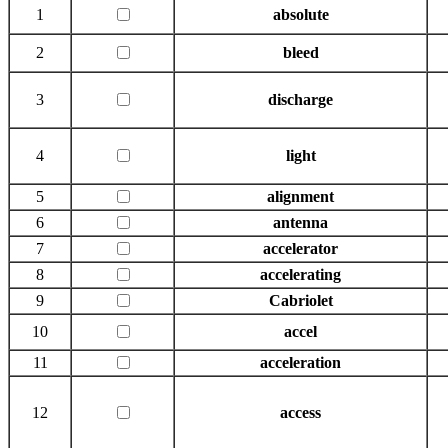
1
absolute
2
bleed
3
discharge
4
light
5
alignment
6
antenna
7
accelerator
8
accelerating
9
Cabriolet
10
accel
11
acceleration
12
access