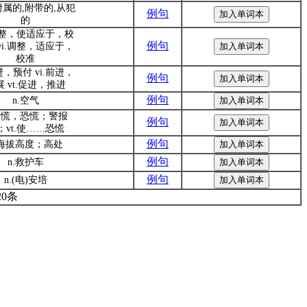
. 附属的,附带的,从犯
例句
的
.调整，使适应于，校
例句
vi.调整，适应于，
校准
进，预付 vi.前进，
例句
 vt.促进，推进
例句
n.空气
.惊慌，恐慌；警报
例句
；vt.使……恐慌
例句
.海拔高度；高处
例句
n.救护车
例句
n.(电)安培
20条