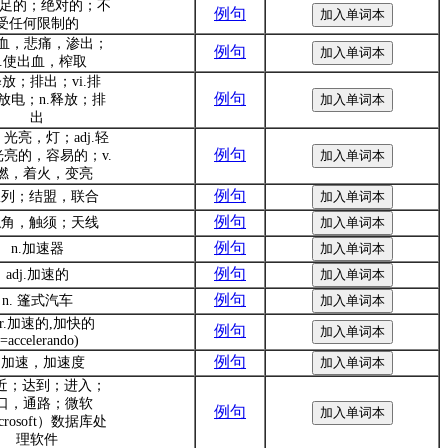
.十足的；绝对的；不
例句
受任何限制的
.流血，悲痛，渗出；
例句
t.使出血，榨取
.释放；排出；vi.排
例句
放电；n.释放；排
出
，光亮，灯；adj.轻
例句
亮的，容易的；v.
燃，着火，变亮
例句
.队列；结盟，联合
例句
.触角，触须；天线
例句
n.加速器
例句
adj.加速的
例句
n. 篷式汽车
br.加速的,加快的
例句
(=accelerando)
例句
n.加速，加速度
接近；达到；进入；
口，通路；微软
例句
crosoft）数据库处
理软件